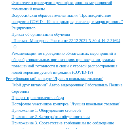
Фотоотчет о проведении дезинфекционных мероприятий
помещений школы
Всероссийская образовательная акция "Противодействие
пандемии COVID - 19: вакцинация, гигиена, самодисциплина"
Рециркулятор
Приказ об организации обучения
_Письмо_ Минздрава России от 22.12.2021 N 30-4_И_2-21694
_О
Рекомендации по проведению обязательных мероприятий в
общеобразовательных организациях при введении режима
повышенной готовности в связи с угрозой распространения
новой коронавирусной инфекции (COVID-19)
Республиканский конкурс "Лучшая школьная столовая"
"Мой друг витамин" Автор видеоролика: Рабогашвиль Полина
Сергеевна
Процесс приготовления обеда
Портфолио участников конкурса "Лучшая школьная столовая"
Приложение 1. Оборудование столовой
Приложение 2. Фотографии обеденного зала
Приложение 3. Соответствие требованиям по соблюдению