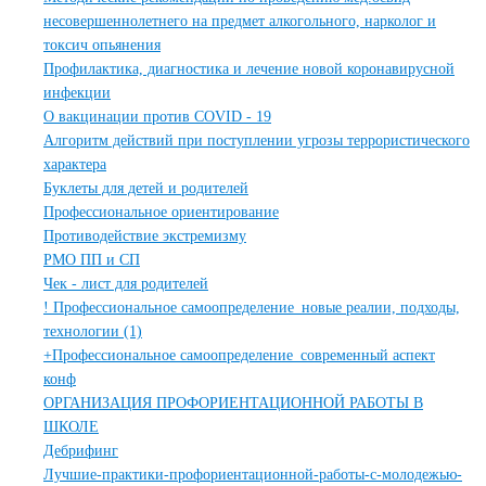
несовершеннолетнего на предмет алкогольного, нарколог и
токсич опьянения
Профилактика, диагностика и лечение новой коронавирусной
инфекции
О вакцинации против COVID - 19
Алгоритм действий при поступлении угрозы террористического
характера
Буклеты для детей и родителей
Профессиональное ориентирование
Противодействие экстремизму
РМО ПП и СП
Чек - лист для родителей
! Профессиональное самоопределение_новые реалии, подходы,
технологии (1)
+Профессиональное самоопределение_современный аспект
конф
ОРГАНИЗАЦИЯ ПРОФОРИЕНТАЦИОННОЙ РАБОТЫ В
ШКОЛЕ
Дебрифинг
Лучшие-практики-профориентационной-работы-с-молодежью-