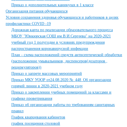
Приказ о дополнительных каникулах в 1 классе
Организация питания обучающихся
Условия сохранения здоровья обучающихся и работников в целях
профилактики COVID -19
Дорожная карта по реализации образовательного процесса
МБОУ "Юнкюрская СОШ им.В.И.Сергеева" на 2020-2021
учебный год 1 полугодие в условиях предупреждения
распространения коронавирусной инфекции
План - схема расположений средств антисептической обработки
(расположение умывальников, диспенсеров(дозаторов ,
рециркуляторов))
Приказ о запрете массовых мероприятий
Приказ МКУ УООР от24.08.2020 №_448_Об организации
горячей линии в 2020-2021 учебном году
Приказ о закреплении учебных помещений за классами и
графике проветривания
Приказ об организации работы по требованиям санитарных
правил
График кварцевания кабинетов
график посещения столовой