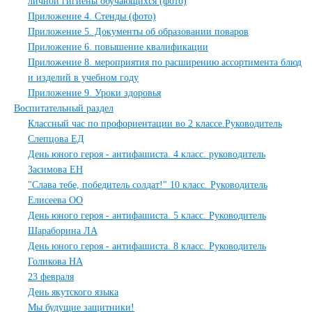
личной гигиены обучающихся (фото)
Приложение 4. Стенды (фото)
Приложение 5. Документы об образовании поваров
Приложение 6. повышение квалификации
Приложение 8. мероприятия по расширению ассортимента блюд
и изделий в учебном году
Приложение 9. Уроки здоровья
Воспитательный раздел
Классный час по профориентации во 2 классе.Руководитель
Слепцова ЕД
День юного героя - антифашиста. 4 класс. руководитель
Засимова ЕН
"Слава тебе, победитель солдат!" 10 класс. Руководитель
Елисеева ОО
День юного героя - антифашиста. 5 класс. Руководитель
Шараборина ЛА
День юного героя - антифашиста. 8 класс. Руководитель
Голикова НА
23 февраля
День якутского языка
Мы будущие защитники!