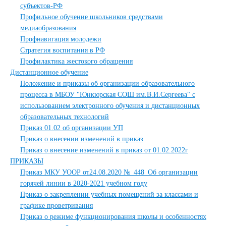
субъектов-РФ
Профильное обучение школьников средствами
медиаобразования
Профнавигация молодежи
Стратегия воспитания в РФ
Профилактика жестокого обращения
Дистанционное обучение
Положение и приказы об организации образовательного
процесса в МБОУ "Юнкюрская СОШ им.В.И.Сергеева" с
использованием электронного обучения и дистанционных
образовательных технологий
Приказ 01.02 об организации УП
Приказ о внесении изменений в приказ
Приказ о внесение изменений в приказ от 01.02.2022г
ПРИКАЗЫ
Приказ МКУ УООР от24.08.2020 №_448_Об организации
горячей линии в 2020-2021 учебном году
Приказ о закреплении учебных помещений за классами и
графике проветривания
Приказ о режиме функционирования школы и особенностях