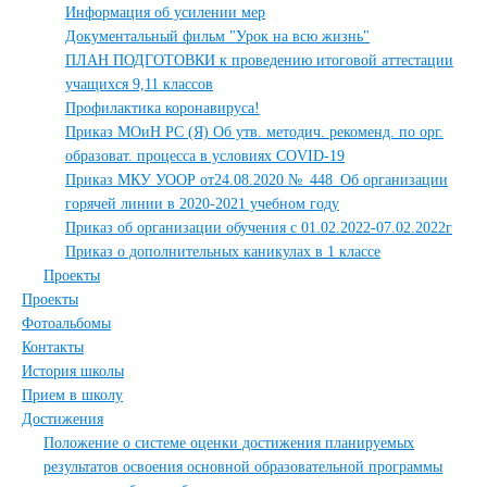
Информация об усилении мер
Документальный фильм "Урок на всю жизнь"
ПЛАН ПОДГОТОВКИ к проведению итоговой аттестации
учащихся 9,11 классов
Профилактика коронавируса!
Приказ МОиН РС (Я) Об утв. методич. рекоменд. по орг.
образоват. процесса в условиях COVID-19
Приказ МКУ УООР от24.08.2020 №_448_Об организации
горячей линии в 2020-2021 учебном году
Приказ об организации обучения с 01.02.2022-07.02.2022г
Приказ о дополнительных каникулах в 1 классе
Проекты
Проекты
Фотоальбомы
Контакты
История школы
Прием в школу
Достижения
Положение о системе оценки достижения планируемых
результатов освоения основной образовательной программы