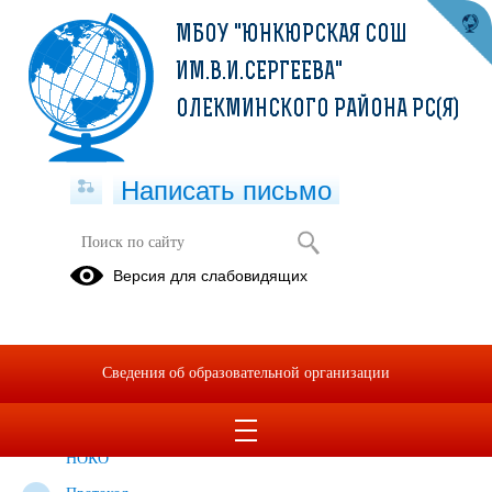
МБОУ "ЮНКЮРСКАЯ СОШ
ИМ.В.И.СЕРГЕЕВА"
ОЛЕКМИНСКОГО РАЙОНА РС(Я)
Написать письмо
Независимая оценка качества
Версия для слабовидящих
образования
Распоряжение
Постановление
Экспертное
об
о составе
заключение
Сведения об образовательной организации
уполномоченном
Общественного
по НОКО
органе по
Совета по
2018
размещению
НОКО
НОКО