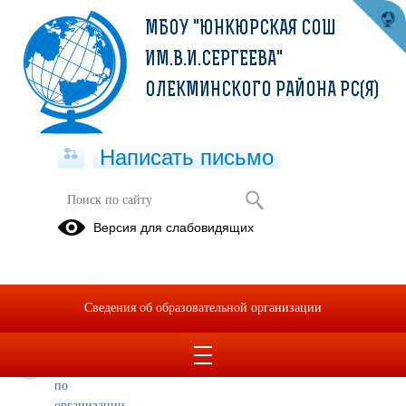
МБОУ "ЮНКЮРСКАЯ СОШ
ИМ.В.И.СЕРГЕЕВА"
ОЛЕКМИНСКОГО РАЙОНА РС(Я)
Написать письмо
Паспорт дорожной безопасности
Версия для слабовидящих
Паспорт
Алгоритм
План
дорожной
действий
работы по
безопасности
экстренного
профилактике
Сведения об образовательной организации
2021г
размещения
ДДТТ
детей
Положение
по
организации