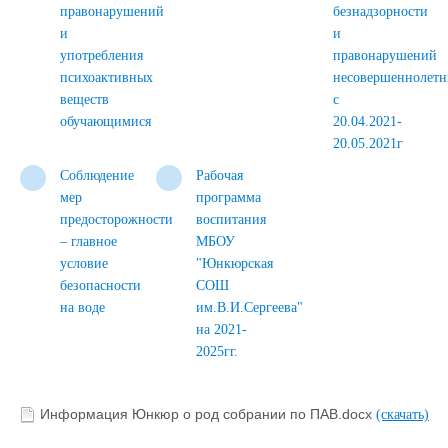
правонарушений
безнадзорности
и
и
употребления
правонарушений
психоактивных
несовершеннолетн
веществ
с
обучающимися
20.04.2021-
20.05.2021г
Соблюдение
Рабочая
мер
программа
предосторожности
воспитания
– главное
МБОУ
условие
"Юнкюрская
безопасности
СОШ
на воде
им.В.И.Сергеева"
на 2021-
2025гг.
Информация Юнкюр о род собрании по ПАВ.docx
(скачать)