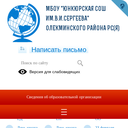
МБОУ "ЮНКЮРСКАЯ СОШ
ИМ.В.И.СЕРГЕЕВА"
ОЛЕКМИНСКОГО РАЙОНА РС(Я)
Написать письмо
Воспитательный раздел
Версия для слабовидящих
Классный
День юного
"Слава тебе,
час по
героя -
победитель
профориентации
антифашиста.
солдат!" 10
Сведения об образовательной организации
во 2
4 класс.
класс.
классе.Руководитель
руководитель
Руководитель
Слепцова
Засимова
Елисеева
ЕД
ЕН
ОО
День юного
День юного
23 февраля